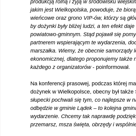
produkcją rolną i żyją w środowisku wiejski
jakim jest Wielkopolska, powoduje, że biorą
wieńcowe oraz grono VIP-ów, którzy są gł
by dożynki były bliżej ludzi, a ten efekt da
powiatowo-gminnym. Stąd pojawił się pomys
partnerem wspierającym te wydarzenia, do
marszałka. Wiemy, że obecnie samorządy lok
ekonomicznej, dlatego proponujemy także n
każdego z organizatorów 
- poinformował.
Na konferencji prasowej, podczas której m
dożynek w Wielkopolsce, obecny był także S
słupecki pochwali się tym, co najlepsze w 
odbędzie w gminie Lądek – to kolejna gmina
wydarzenie. Chcemy tak naprawdę podzięko
przemarsz, msza święta, obrzędy i wspólni