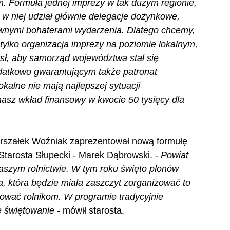
m. Formuła jednej imprezy w tak dużym regionie, 
 w niej udział głównie delegacje dożynkowe, 
ównymi bohaterami wydarzenia. Dlatego chcemy, 
je tylko organizacja imprezy na poziomie lokalnym, 
ł, aby samorząd województwa stał się 
datkowo gwarantującym także patronat 
alne nie mają najlepszej sytuacji 
asz wkład finansowy w kwocie 50 tysięcy dla 
arszałek Woźniak zaprezentował nową formułę 
tarosta Słupecki - Marek Dąbrowski. - 
Powiat 
naszym rolnictwie. W tym roku święto plonów 
, która będzie miała zaszczyt zorganizować to 
wać rolnikom. W programie tradycyjnie 
e świętowanie
 - mówił starosta.