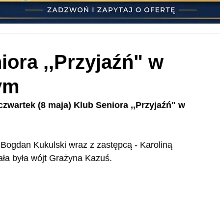
iora ,,Przyjaźń" w
ym
 czwartek (8 maja) Klub Seniora ,,Przyjaźń" w 
Bogdan Kukulski wraz z zastępcą - Karoliną 
ła była wójt Grażyna Kazuś.