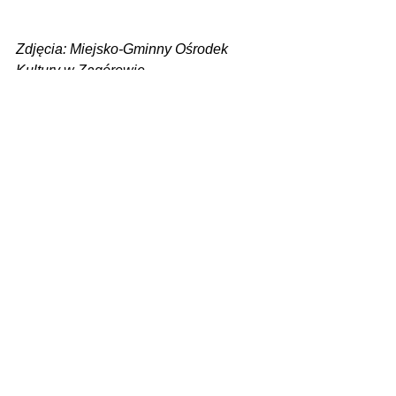
Zdjęcia: Miejsko-Gminny Ośrodek 
Kultury w Zagórowie
Zobacz wszystkie
Ostatnie posty