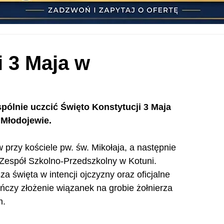
i 3 Maja w
ólnie uczcić Święto Konstytucji 3 Maja 
Młodojewie.
przy kościele pw. św. Mikołaja, a następnie 
 Zespół Szkolno-Przedszkolny w Kotuni. 
święta w intencji ojczyzny oraz oficjalne 
ńczy złożenie wiązanek na grobie żołnierza 
m.