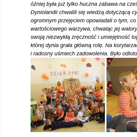
óźniej była już tylko huczna zabawa na c
Dyniolandii chwalili się wiedzą dotyczącą c
ogromnym przejęciem opowiadali o tym, co 
wartościowego warzywa, chwaląc jej walor
swoją niezwykłą zręczność i umiejętność lo
której dynia grała główną rolę. Na korytarz
i radosny uśmiech zadowolenia. Było odlot