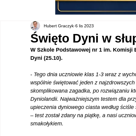
Hubert Graczyk
6 lis 2023
Święto Dyni w słu
W Szkole Podstawowej nr 1 im. Komisji
Dyni (25.10).
- 
Tego dnia uczniowie klas 1-3 wraz z wycho
wspólnie świętować jeden z najzdrowszych 
skomplikowana zagadka, po rozwiązaniu któr
Dyniolandii. Najważniejszym testem dla pr
upieczenia dyniowego ciasta według ściśle s
– test został zdany na piątkę, a nasi uczni
smakołykiem.