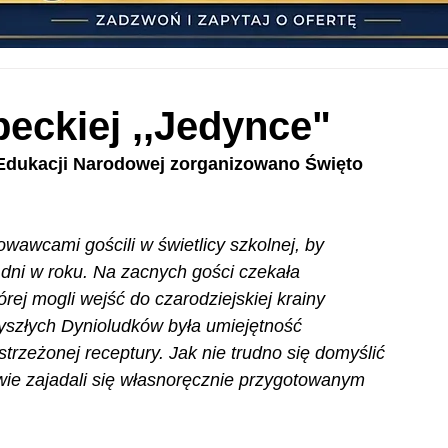
peckiej ,,Jedynce"
 Edukacji Narodowej zorganizowano Święto 
wawcami gościli w świetlicy szkolnej, by 
dni w roku. Na zacnych gości czekała 
ej mogli wejść do czarodziejskiej krainy 
zyszłych Dynioludków była umiejętność 
trzeżonej receptury. Jak nie trudno się domyślić 
owie zajadali się własnoręcznie przygotowanym 