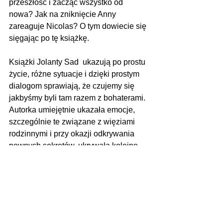
przeszłość i zacząć wszystko od 
nowa? Jak na zniknięcie Anny 
zareaguje Nicolas? O tym dowiecie się 
sięgając po tę książkę.
Książki Jolanty Sad  ukazują po prostu 
życie, różne sytuacje i dzięki prostym 
dialogom sprawiają, że czujemy się 
jakbyśmy byli tam razem z bohaterami. 
Autorka umiejętnie ukazała emocje, 
szczególnie te związane z więziami 
rodzinnymi i przy okazji odkrywania 
pewnych sekretów, ukrywała kolejne, 
tak, aby czytelnik nigdy do końca nie 
był pewien co się stanie.
Na następnym spotkaniu - 23 stycznia 
2024 r. - będzie omawiana pozycja 
Jolanty Sad „Blast. W zgiełku uczuć”, 