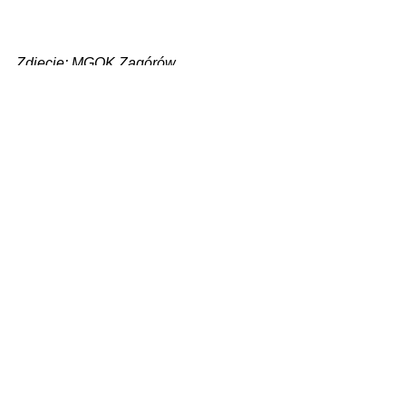
Zdjęcie: MGOK Zagórów
Zobacz wszystkie
Ostatnie posty